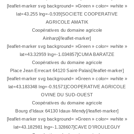
[leaflet-marker svg background= »Green » color= »white »
lat=43.255 lng=-0.939]SOCIETE COOPERATIVE
AGRICOLE AMATIK
Coopératives du domaine agricole
Ainharp[/leaflet-marker]
[leaflet-marker svg background= »Green » color= »white »
lat=43.32959 lng=-1.034857]CUMA BARATZE
Coopératives du domaine agricole
Place Jean Errecart 64120 Saint-Palais[/leaflet-marker]
[leaflet-marker svg background= »Green » color= »white »
lat=43.183348 lng=-0.91571]COOPERATIVE AGRICOLE
OVINE DU SUD-OUEST
Coopératives du domaine agricole
Bourg d’Idaux 64130 Idaux-Mendy[/leaflet-marker]
[leaflet-marker svg background= »Green » color= »white »
lat=43.182981 lng=-1.328607]CAVE D’IROULEGUY