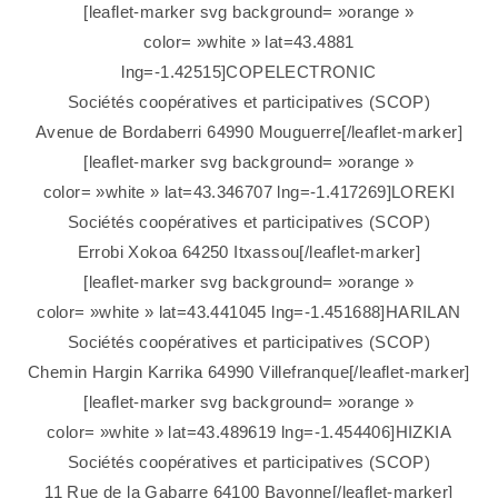
[leaflet-marker svg background= »orange »
color= »white » lat=43.4881
lng=-1.42515]COPELECTRONIC
Sociétés coopératives et participatives (SCOP)
Avenue de Bordaberri 64990 Mouguerre[/leaflet-marker]
[leaflet-marker svg background= »orange »
color= »white » lat=43.346707 lng=-1.417269]LOREKI
Sociétés coopératives et participatives (SCOP)
Errobi Xokoa 64250 Itxassou[/leaflet-marker]
[leaflet-marker svg background= »orange »
color= »white » lat=43.441045 lng=-1.451688]HARILAN
Sociétés coopératives et participatives (SCOP)
Chemin Hargin Karrika 64990 Villefranque[/leaflet-marker]
[leaflet-marker svg background= »orange »
color= »white » lat=43.489619 lng=-1.454406]HIZKIA
Sociétés coopératives et participatives (SCOP)
11 Rue de la Gabarre 64100 Bayonne[/leaflet-marker]