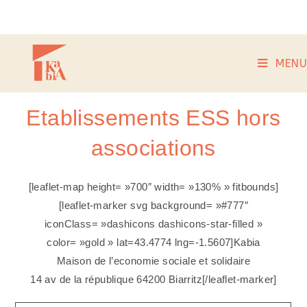
MENU
Etablissements ESS hors
associations
[leaflet-map height= »700″ width= »130% » fitbounds]
[leaflet-marker svg background= »#777″
iconClass= »dashicons dashicons-star-filled »
color= »gold » lat=43.4774 lng=-1.5607]Kabia
Maison de l’economie sociale et solidaire
14 av de la république 64200 Biarritz[/leaflet-marker]