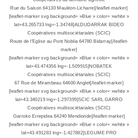
Rue du Saison 64130 Mauléon-Licharre[/leaflet-marker]
[leaflet-marker svg background= »Blue » color= »white »
lat=43.265733 lng=-1.34748]ALDUDARRAK BIDEO
Coopératives multisociétariales (SCIC)
Route de l’Eglise au Pont Noblia 64780 Bidarray[/leaflet-
marker]
[leaflet-marker svg background= »Blue » color= »white »
lat=43.474356 lng=-1.509915]NOBATEK
Coopératives multisociétariales (SCIC)
67 Rue de Mirambeau 64600 Anglet[/leaflet-marker]
[leaflet-marker svg background= »Blue » color= »white »
lat=43.340219 lng=-1.297399]SCIC SARL GARRO
Coopératives multisociétariales (SCIC)
Garroko Errepidea 64240 Mendionde[/leaflet-marker]
[leaflet-marker svg background= »Blue » color= »white »
lat=43.491283 lng=-1.427882]LEGUME PRO