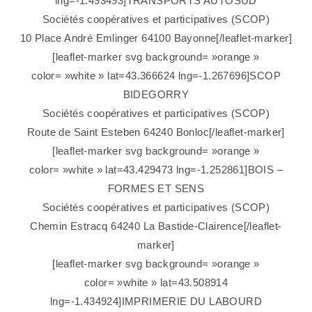
lng=-1.493493]TRANSPORTS AUTOSUD
Sociétés coopératives et participatives (SCOP)
10 Place André Emlinger 64100 Bayonne[/leaflet-marker]
[leaflet-marker svg background= »orange »
color= »white » lat=43.366624 lng=-1.267696]SCOP
BIDEGORRY
Sociétés coopératives et participatives (SCOP)
Route de Saint Esteben 64240 Bonloc[/leaflet-marker]
[leaflet-marker svg background= »orange »
color= »white » lat=43.429473 lng=-1.252861]BOIS –
FORMES ET SENS
Sociétés coopératives et participatives (SCOP)
Chemin Estracq 64240 La Bastide-Clairence[/leaflet-
marker]
[leaflet-marker svg background= »orange »
color= »white » lat=43.508914
lng=-1.434924]IMPRIMERIE DU LABOURD