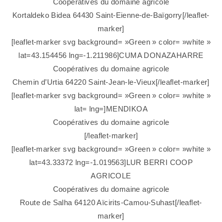
Coopératives du domaine agricole
Kortaldeko Bidea 64430 Saint-Eienne-de-Baïgorry[/leaflet-
marker]
[leaflet-marker svg background= »Green » color= »white »
lat=43.154456 lng=-1.211986]CUMA DONAZAHARRE
Coopératives du domaine agricole
Chemin d’Urtia 64220 Saint-Jean-le-Vieux[/leaflet-marker]
[leaflet-marker svg background= »Green » color= »white »
lat= lng=]MENDIKOA
Coopératives du domaine agricole
[/leaflet-marker]
[leaflet-marker svg background= »Green » color= »white »
lat=43.33372 lng=-1.019563]LUR BERRI COOP
AGRICOLE
Coopératives du domaine agricole
Route de Salha 64120 Aïcirits-Camou-Suhast[/leaflet-
marker]