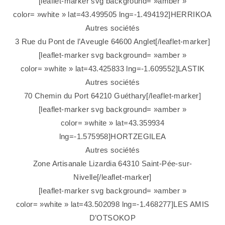
[leaflet-marker svg background= »amber »
color= »white » lat=43.499505 lng=-1.494192]HERRIKOA
Autres sociétés
3 Rue du Pont de l’Aveugle 64600 Anglet[/leaflet-marker]
[leaflet-marker svg background= »amber »
color= »white » lat=43.425833 lng=-1.609552]LASTIK
Autres sociétés
70 Chemin du Port 64210 Guéthary[/leaflet-marker]
[leaflet-marker svg background= »amber »
color= »white » lat=43.359934
lng=-1.575958]HORTZEGILEA
Autres sociétés
Zone Artisanale Lizardia 64310 Saint-Pée-sur-
Nivelle[/leaflet-marker]
[leaflet-marker svg background= »amber »
color= »white » lat=43.502098 lng=-1.468277]LES AMIS
D’OTSOKOP