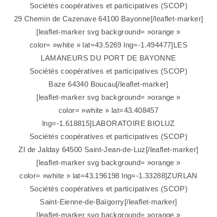
Sociétés coopératives et participatives (SCOP)
29 Chemin de Cazenave 64100 Bayonne[/leaflet-marker]
[leaflet-marker svg background= »orange »
color= »white » lat=43.5269 lng=-1.494477]LES
LAMANEURS DU PORT DE BAYONNE
Sociétés coopératives et participatives (SCOP)
Baze 64340 Boucau[/leaflet-marker]
[leaflet-marker svg background= »orange »
color= »white » lat=43.408457
lng=-1.618815]LABORATOIRE BIOLUZ
Sociétés coopératives et participatives (SCOP)
ZI de Jalday 64500 Saint-Jean-de-Luz[/leaflet-marker]
[leaflet-marker svg background= »orange »
color= »white » lat=43.196198 lng=-1.33288]ZURLAN
Sociétés coopératives et participatives (SCOP)
Saint-Eienne-de-Baïgorry[/leaflet-marker]
[leaflet-marker svg background= »orange »