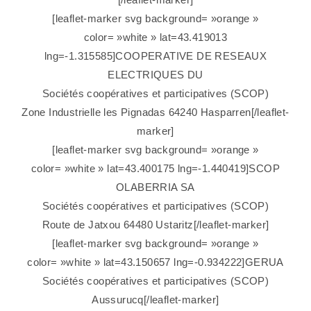
[leaflet-marker svg background= »orange »
color= »white » lat=43.419013
lng=-1.315585]COOPERATIVE DE RESEAUX
ELECTRIQUES DU
Sociétés coopératives et participatives (SCOP)
Zone Industrielle les Pignadas 64240 Hasparren[/leaflet-
marker]
[leaflet-marker svg background= »orange »
color= »white » lat=43.400175 lng=-1.440419]SCOP
OLABERRIA SA
Sociétés coopératives et participatives (SCOP)
Route de Jatxou 64480 Ustaritz[/leaflet-marker]
[leaflet-marker svg background= »orange »
color= »white » lat=43.150657 lng=-0.934222]GERUA
Sociétés coopératives et participatives (SCOP)
Aussurucq[/leaflet-marker]