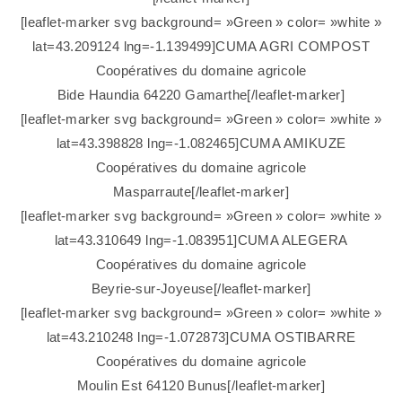
[leaflet-marker svg background= »Green » color= »white »
lat=43.209124 lng=-1.139499]CUMA AGRI COMPOST
Coopératives du domaine agricole
Bide Haundia 64220 Gamarthe[/leaflet-marker]
[leaflet-marker svg background= »Green » color= »white »
lat=43.398828 lng=-1.082465]CUMA AMIKUZE
Coopératives du domaine agricole
Masparraute[/leaflet-marker]
[leaflet-marker svg background= »Green » color= »white »
lat=43.310649 lng=-1.083951]CUMA ALEGERA
Coopératives du domaine agricole
Beyrie-sur-Joyeuse[/leaflet-marker]
[leaflet-marker svg background= »Green » color= »white »
lat=43.210248 lng=-1.072873]CUMA OSTIBARRE
Coopératives du domaine agricole
Moulin Est 64120 Bunus[/leaflet-marker]