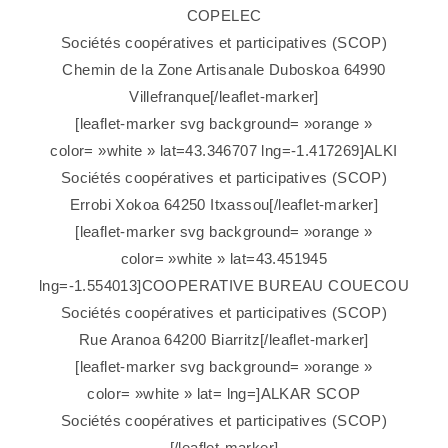
COPELEC
Sociétés coopératives et participatives (SCOP)
Chemin de la Zone Artisanale Duboskoa 64990
Villefranque[/leaflet-marker]
[leaflet-marker svg background= »orange »
color= »white » lat=43.346707 lng=-1.417269]ALKI
Sociétés coopératives et participatives (SCOP)
Errobi Xokoa 64250 Itxassou[/leaflet-marker]
[leaflet-marker svg background= »orange »
color= »white » lat=43.451945
lng=-1.554013]COOPERATIVE BUREAU COUECOU
Sociétés coopératives et participatives (SCOP)
Rue Aranoa 64200 Biarritz[/leaflet-marker]
[leaflet-marker svg background= »orange »
color= »white » lat= lng=]ALKAR SCOP
Sociétés coopératives et participatives (SCOP)
[/leaflet-marker]