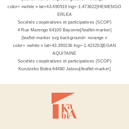
color= »white » lat=43.490919 lng=-1.473622]HEMENGO
ERLEA
Sociétés coopératives et participatives (SCOP)
4 Rue Marengo 64100 Bayonne[/leaflet-marker]
[leaflet-marker svg background= »orange »
color= »white » lat=43.390236 lng=-1.423253]EGAN
AQUITAINE
Sociétés coopératives et participatives (SCOP)
Kurutzeko Bidea 64480 Jatxou[/leaflet-marker]