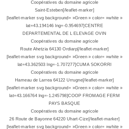
Coopératives du domaine agricole
Saint-Esteben[/leaflet-marker]
[leaflet-marker svg background= »Green » color= »white »
lat=43.194146 lng=-0.954697]CENTRE
DEPARTEMENTAL DE L ELEVAGE OVIN
Coopératives du domaine agricole
Route Ahetzia 64130 Ordiarp[/leaflet-marker]
[leaflet-marker svg background= »Green » color= »white »
lat=43.362503 lng=-1.707277]CUMA SOKORRI
Coopératives du domaine agricole
Hameau de Larrea 64122 Urrugne[/leaflet-marker]
[leaflet-marker svg background= »Green » color= »white »
lat=43.166764 lng=-1.245798]COOP FROMAGE FERM
PAYS BASQUE
Coopératives du domaine agricole
26 Route de Bayonne 64220 Uhart-Cize[/leaflet-marker]
[leaflet-marker svg background= »Green » color= »white »