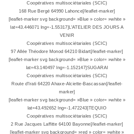
Coopératives multisociétariales (SCIC)
168 Rue Bergé 64990 Lahonce[/leaflet-marker]
[leaflet-marker svg background= »Blue » color= »white »
lat=43.446071 lng=-1.55317]L’ATELIER DES JOURS A
VENIR
Coopératives multisociétariales (SCIC)
97 Allée Théodore Monod 64210 Bidart[/leaflet-marker]
[leaflet-marker svg background= »Blue » color= »white »
lat=43.140497 lng=-1.152147]SUGARAI
Coopératives multisociétariales (SCIC)
Route d’Irati 64220 Ahaxe-Alciette-Bascassan[/leaflet-
marker]
[leaflet-marker svg background= »Blue » color= »white »
lat=43.492652 lng=-1.472243]TEQUIO
Coopératives multisociétariales (SCIC)
2 Rue Jacques Laffitte 64100 Bayonne[/leaflet-marker]
[leaflet-marker svg background= »red » color= »white »