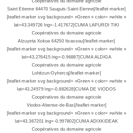
Coopératives du domaine agricole
Saint Etienne 64470 Sauguis-Saint-Eienne[/leaflet-marker]
[leaflet-marker svg background= »Green » color= »white »
lat=43.349726 lng=-1.417672]CUMA LAPURDI TIKI
Coopératives du domaine agricole
Alzuyeta Xokoa 64250 Itxassou[/leaflet-marker]
[leaflet-marker svg background= »Green » color= »white »
lat=43.276415 lng=-0.96887]CUMA ALDIGA
Coopératives du domaine agricole
Lohitzun-Oyhercq[/leaflet-marker]
[leaflet-marker svg background= »Green » color= »white »
lat=43.24979 lng=-0.882628]CUMA DE VIODOS
Coopératives du domaine agricole
Viodos-Abense-de-Bas[/leaflet-marker]
[leaflet-marker svg background= »Green » color= »white »
lat=43.367201 lng=-0.997802]CUMA ADIXKIDEAK
Coopératives du domaine agricole