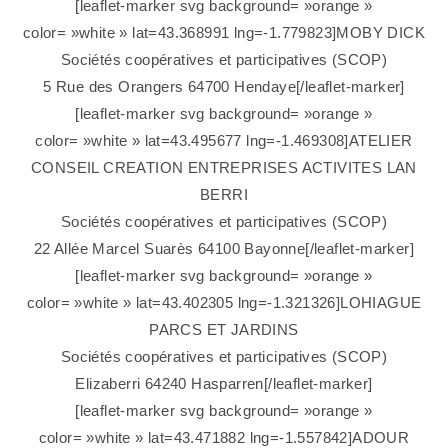
[leaflet-marker svg background= »orange »
color= »white » lat=43.368991 lng=-1.779823]MOBY DICK
Sociétés coopératives et participatives (SCOP)
5 Rue des Orangers 64700 Hendaye[/leaflet-marker]
[leaflet-marker svg background= »orange »
color= »white » lat=43.495677 lng=-1.469308]ATELIER
CONSEIL CREATION ENTREPRISES ACTIVITES LAN
BERRI
Sociétés coopératives et participatives (SCOP)
22 Allée Marcel Suarès 64100 Bayonne[/leaflet-marker]
[leaflet-marker svg background= »orange »
color= »white » lat=43.402305 lng=-1.321326]LOHIAGUE
PARCS ET JARDINS
Sociétés coopératives et participatives (SCOP)
Elizaberri 64240 Hasparren[/leaflet-marker]
[leaflet-marker svg background= »orange »
color= »white » lat=43.471882 lng=-1.557842]ADOUR