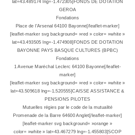
lat=43.489174 lng=-1.472305]FONDS DE DOTATION
GEROA
Fondations
Place de l’Arsenal 64100 Bayonne[/leaflet-marker]
[leaflet-marker svg background= »red » color= »white »
lat=43.493505 lng=-1.474908]FONDS DE DOTATION
BAYONNE PAYS BASQUE CULTURES (BPBC)
Fondations
1 Avenue Maréchal Leclerc 64100 Bayonne[/leaflet-
marker]
[leaflet-marker svg background= »red » color= »white »
lat=43.509618 lng=-1.520555]CAISSE ASSISTANCE &
PENSIONS PILOTES
Mutuelles régies par le code de la mutualité
Promenade de la Barre 64600 Anglet[/leaflet-marker]
[leaflet-marker svg background= »orange »
color= »white » lat=43.467279 lng=-1.455803]SCOP