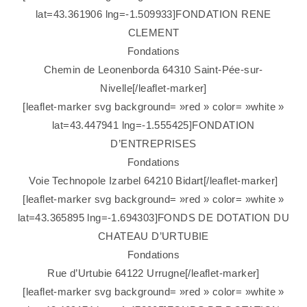
lat=43.361906 lng=-1.509933]FONDATION RENE
CLEMENT
Fondations
Chemin de Leonenborda 64310 Saint-Pée-sur-
Nivelle[/leaflet-marker]
[leaflet-marker svg background= »red » color= »white »
lat=43.447941 lng=-1.555425]FONDATION
D’ENTREPRISES
Fondations
Voie Technopole Izarbel 64210 Bidart[/leaflet-marker]
[leaflet-marker svg background= »red » color= »white »
lat=43.365895 lng=-1.694303]FONDS DE DOTATION DU
CHATEAU D’URTUBIE
Fondations
Rue d’Urtubie 64122 Urrugne[/leaflet-marker]
[leaflet-marker svg background= »red » color= »white »