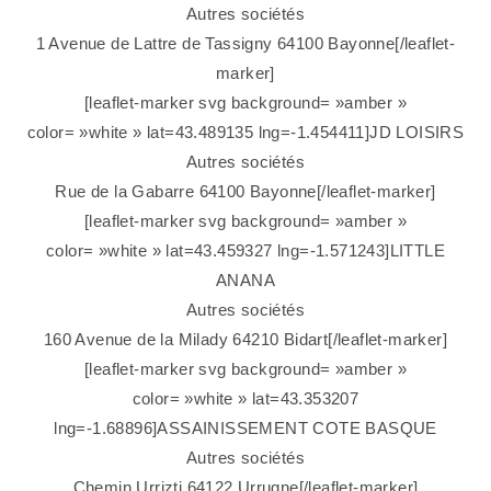
Autres sociétés
1 Avenue de Lattre de Tassigny 64100 Bayonne[/leaflet-
marker]
[leaflet-marker svg background= »amber »
color= »white » lat=43.489135 lng=-1.454411]JD LOISIRS
Autres sociétés
Rue de la Gabarre 64100 Bayonne[/leaflet-marker]
[leaflet-marker svg background= »amber »
color= »white » lat=43.459327 lng=-1.571243]LITTLE
ANANA
Autres sociétés
160 Avenue de la Milady 64210 Bidart[/leaflet-marker]
[leaflet-marker svg background= »amber »
color= »white » lat=43.353207
lng=-1.68896]ASSAINISSEMENT COTE BASQUE
Autres sociétés
Chemin Urrizti 64122 Urrugne[/leaflet-marker]