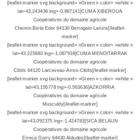
[leaflet-marker svg background= »Green » color= »white »
lat=43.243436 lng=-0.867141]CUMA XIBEROUA
Coopératives du domaine agricole
Chemin Bixta Eder 64130 Berrogain-Laruns[/leaflet-
marker]
[leaflet-marker svg background= »Green » color= »white »
lat=43.225883 lng=-1.087938]CUMA MENDITARRAK
Coopératives du domaine agricole
Cibits 64120 Larceveau-Arros-Cibits[/leaflet-marker]
[leaflet-marker svg background= »Green » color= »white »
lat=43.195778 lng=-0.963636]AZKORRIA
Coopératives du domaine agricole
Musculdy[/leaflet-marker]
[leaflet-marker svg background= »Green » color= »white »
lat=43.092375 lng=-1.424783]SICA BELAUN
Coopératives du domaine agricole
Erreca Gorry 64430 Aldudes[/leaflet-marker]