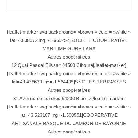
[leaflet-marker svg background= »brown » color= »white »
lat=43.38572 lng=-1.665252]SOCIETE COOPERATIVE
MARITIME GURE LANA
Autres coopératives
12 Quai Pascal Elissalt 64500 Ciboure[/leaflet-marker]
[leaflet-marker svg background= »brown » color= »white »
lat=43.478633 lng=-1.564439]SNC LES TERRASSES
Autres coopératives
31 Avenue de Londres 64200 Biarritz[/leaflet-marker]
[leaflet-marker svg background= »brown » color= »white »
lat=43.523187 lng=-1.500551]COOPERATIVE
ARTISANALE BASQUE DU JAMBON DE BAYONNE
Autres coopératives