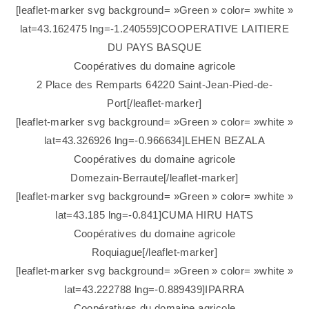
[leaflet-marker svg background= »Green » color= »white »
lat=43.162475 lng=-1.240559]COOPERATIVE LAITIERE
DU PAYS BASQUE
Coopératives du domaine agricole
2 Place des Remparts 64220 Saint-Jean-Pied-de-
Port[/leaflet-marker]
[leaflet-marker svg background= »Green » color= »white »
lat=43.326926 lng=-0.966634]LEHEN BEZALA
Coopératives du domaine agricole
Domezain-Berraute[/leaflet-marker]
[leaflet-marker svg background= »Green » color= »white »
lat=43.185 lng=-0.841]CUMA HIRU HATS
Coopératives du domaine agricole
Roquiague[/leaflet-marker]
[leaflet-marker svg background= »Green » color= »white »
lat=43.222788 lng=-0.889439]IPARRA
Coopératives du domaine agricole