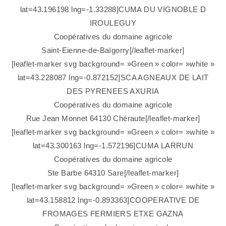
lat=43.196198 lng=-1.33288]CUMA DU VIGNOBLE D
IROULEGUY
Coopératives du domaine agricole
Saint-Eienne-de-Baïgorry[/leaflet-marker]
[leaflet-marker svg background= »Green » color= »white »
lat=43.228087 lng=-0.872152]SCA AGNEAUX DE LAIT
DES PYRENEES AXURIA
Coopératives du domaine agricole
Rue Jean Monnet 64130 Chéraute[/leaflet-marker]
[leaflet-marker svg background= »Green » color= »white »
lat=43.300163 lng=-1.572196]CUMA LARRUN
Coopératives du domaine agricole
Ste Barbe 64310 Sare[/leaflet-marker]
[leaflet-marker svg background= »Green » color= »white »
lat=43.158812 lng=-0.893363]COOPERATIVE DE
FROMAGES FERMIERS ETXE GAZNA