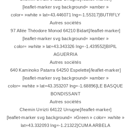
[leaflet-marker svg background= »amber »
color= »white » lat=43.446071 lng=-1.55317]BUTRFLY
Autres sociétés
97 Allée Théodore Monod 64210 Bidart[/leaflet-marker]
[leaflet-marker svg background= »amber »
color= »white » lat=43.343326 lng=-1.439552]BIPIL
AGUERRIA
Autres sociétés
640 Kaminoko Patarra 64250 Espelette[/leaflet-marker]
[leaflet-marker svg background= »amber »
color= »white » lat=43.353207 lng=-1.68896]LE BASQUE
BONDISSANT
Autres sociétés
Chemin Urrizti 64122 Urrugne[/leaflet-marker]
[leaflet-marker svg background= »Green » color= »white »
lat=43.332093 lng=-1.21322]CUMA ARBELA