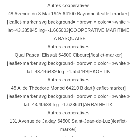
Autres coopératives
48 Avenue du 8 Mai 1945 64100 Bayonne[/leaflet-marker]
[leaflet-marker svg background= »brown » color= »white »
lat=43.385845 lng=-1.665603]COOPERATIVE MARITIME
LA BASQUAISE
Autres coopératives
Quai Pascal Elissalt 64500 Ciboure[/leaflet-marker]
[leaflet-marker svg background= »brown » color= »white »
lat=43.446439 lng=-1.553449]EKOETIK
Autres coopératives
45 Allée Théodore Monod 64210 Bidart[/leaflet-marker]
[leaflet-marker svg background= »brown » color= »white »
lat=43.40688 lng=-1.623631]ARRAINETIK
Autres coopératives
131 Avenue de Jalday 64500 Saint-Jean-de-Luz[/leaflet-
marker]