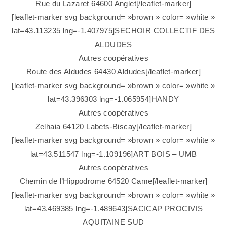
Rue du Lazaret 64600 Anglet[/leaflet-marker]
[leaflet-marker svg background= »brown » color= »white »
lat=43.113235 lng=-1.407975]SECHOIR COLLECTIF DES
ALDUDES
Autres coopératives
Route des Aldudes 64430 Aldudes[/leaflet-marker]
[leaflet-marker svg background= »brown » color= »white »
lat=43.396303 lng=-1.065954]HANDY
Autres coopératives
Zelhaia 64120 Labets-Biscay[/leaflet-marker]
[leaflet-marker svg background= »brown » color= »white »
lat=43.511547 lng=-1.109196]ART BOIS – UMB
Autres coopératives
Chemin de l’Hippodrome 64520 Came[/leaflet-marker]
[leaflet-marker svg background= »brown » color= »white »
lat=43.469385 lng=-1.489643]SACICAP PROCIVIS
AQUITAINE SUD