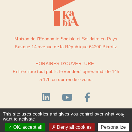
Maison de l'Economie Sociale et Solidaire en Pays
Basque 14 avenue de la République 64200 Biarritz
HORAIRES D'OUVERTURE :
Entrée libre tout public le vendredi après-midi de 14h
à 17h ou sur rendez-vous.
This site uses cookies and gives you control over what you
X
want to activate
OK, accept all
Deny all cookies
Personalize
©2022 ASSOCIATION MAISON DE L'ECONOMIE SOCIALE ET
SOLIDAIRE EN PAYS BASQUE -
MENTIONS LÉGALES ET POLITIQUE
DE CONFIDENTIALITÉ